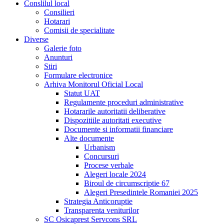
Conslilul local
Consilieri
Hotarari
Comisii de specialitate
Diverse
Galerie foto
Anunturi
Stiri
Formulare electronice
Arhiva Monitorul Oficial Local
Statut UAT
Regulamente proceduri administrative
Hotararile autoritatii deliberative
Dispozitiile autoritati executive
Documente si informatii financiare
Alte documente
Urbanism
Concursuri
Procese verbale
Alegeri locale 2024
Biroul de circumscriptie 67
Alegeri Presedintele Romaniei 2025
Strategia Anticoruptie
Transparenta veniturilor
SC Osicaprest Servcons SRL