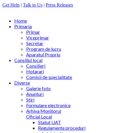
Get Help
|
Talk to Us
|
Press Releases
Home
Primaria
Primar
Viceprimar
Secretar
Program de lucru
Aparatul Propriu
Conslilul local
Consilieri
Hotarari
Comisii de specialitate
Diverse
Galerie foto
Anunturi
Stiri
Formulare electronice
Arhiva Monitorul
Oficial Local
Statut UAT
Regulamente proceduri