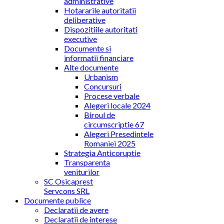
administrative
Hotararile autoritatii
deliberative
Dispozitiile autoritati
executive
Documente si
informatii financiare
Alte documente
Urbanism
Concursuri
Procese verbale
Alegeri locale 2024
Biroul de
circumscriptie 67
Alegeri Presedintele
Romaniei 2025
Strategia Anticoruptie
Transparenta
veniturilor
SC Osicaprest
Servcons SRL
Documente publice
Declaratii de avere
Declaratii de interese