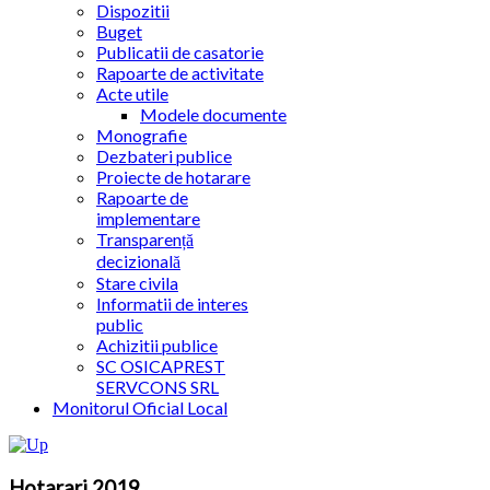
Dispozitii
Buget
Publicatii de casatorie
Rapoarte de activitate
Acte utile
Modele documente
Monografie
Dezbateri publice
Proiecte de hotarare
Rapoarte de
implementare
Transparență
decizională
Stare civila
Informatii de interes
public
Achizitii publice
SC OSICAPREST
SERVCONS SRL
Monitorul Oficial Local
Hotarari 2019