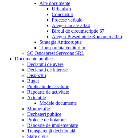
Alte documente
Urbanism
Concursuri
Procese verbale
Alegeri locale 2024
Biroul de circumscriptie 67
Alegeri Presedintele Romaniei 2025
Strategia Anticoruptie
Transparenta veniturilor
SC Osicaprest Servcons SRL
Documente publice
Declaratii de avere
Declaratii de interese
Dispozitii
Buget
Publicatii de casatorie
Rapoarte de activitate
Acte utile
Modele documente
Monografie
Dezbateri publice
Proiecte de hotarare
Rapoarte de implementare
Transparență decizională
Stare civila