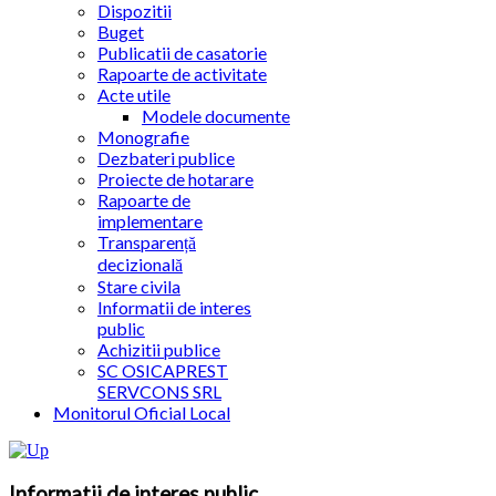
Dispozitii
Buget
Publicatii de casatorie
Rapoarte de activitate
Acte utile
Modele documente
Monografie
Dezbateri publice
Proiecte de hotarare
Rapoarte de
implementare
Transparență
decizională
Stare civila
Informatii de interes
public
Achizitii publice
SC OSICAPREST
SERVCONS SRL
Monitorul Oficial Local
Informatii de interes public