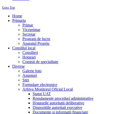
Goto Top
Home
Primaria
Primar
Viceprimar
Secretar
Program de lucru
Aparatul Propriu
Conslilul local
Consilieri
Hotarari
Comisii de specialitate
Diverse
Galerie foto
Anunturi
Stiri
Formulare electronice
Arhiva Monitorul Oficial Local
Statut UAT
Regulamente proceduri administrative
Hotararile autoritatii deliberative
Dispozitiile autoritati executive
Documente si informatii financiare