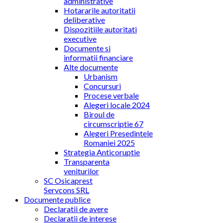
administrative
Hotararile autoritatii
deliberative
Dispozitiile autoritati
executive
Documente si
informatii financiare
Alte documente
Urbanism
Concursuri
Procese verbale
Alegeri locale 2024
Biroul de
circumscriptie 67
Alegeri Presedintele
Romaniei 2025
Strategia Anticoruptie
Transparenta
veniturilor
SC Osicaprest
Servcons SRL
Documente publice
Declaratii de avere
Declaratii de interese