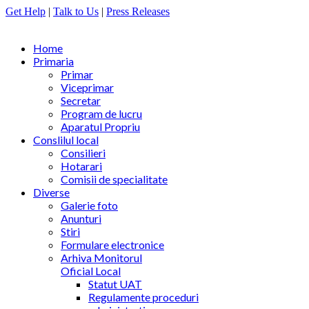
Get Help
|
Talk to Us
|
Press Releases
Home
Primaria
Primar
Viceprimar
Secretar
Program de lucru
Aparatul Propriu
Conslilul local
Consilieri
Hotarari
Comisii de specialitate
Diverse
Galerie foto
Anunturi
Stiri
Formulare electronice
Arhiva Monitorul
Oficial Local
Statut UAT
Regulamente proceduri