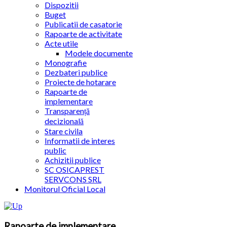
Dispozitii
Buget
Publicatii de casatorie
Rapoarte de activitate
Acte utile
Modele documente
Monografie
Dezbateri publice
Proiecte de hotarare
Rapoarte de
implementare
Transparență
decizională
Stare civila
Informatii de interes
public
Achizitii publice
SC OSICAPREST
SERVCONS SRL
Monitorul Oficial Local
Rapoarte de implementare