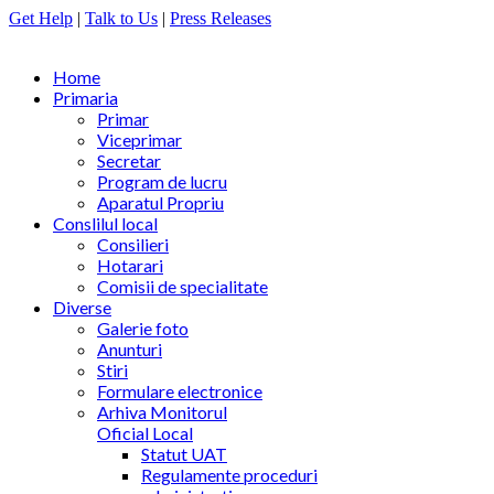
Get Help
|
Talk to Us
|
Press Releases
Home
Primaria
Primar
Viceprimar
Secretar
Program de lucru
Aparatul Propriu
Conslilul local
Consilieri
Hotarari
Comisii de specialitate
Diverse
Galerie foto
Anunturi
Stiri
Formulare electronice
Arhiva Monitorul
Oficial Local
Statut UAT
Regulamente proceduri