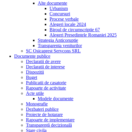
Alte documente
Urbanism
Concursuri
Procese verbale
Alegeri locale 2024
Biroul de circumscriptie 67
Alegeri Presedintele Romaniei 2025
Strategia Anticoruptie
Transparenta veniturilor
SC Osicaprest Servcons SRL
Documente publice
Declaratii de avere
Declaratii de interese
Dispozitii
Buget
Publicatii de casatorie
Rapoarte de activitate
Acte utile
Modele documente
Monografie
Dezbateri publice
Proiecte de hotarare
Rapoarte de implementare
Transparență decizională
Stare civila