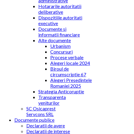
administrative
Hotararile autoritatii
deliberative
Dispozitiile autoritati
executive
Documente si
informatii financiare
Alte documente
Urbanism
Concursuri
Procese verbale
Alegeri locale 2024
Biroul de
circumscriptie 67
Alegeri Presedintele
Romaniei 2025
Strategia Anticoruptie
Transparenta
veniturilor
SC Osicaprest
Servcons SRL
Documente publice
Declaratii de avere
Declaratii de interese