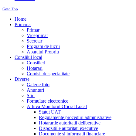
Goto Top
Home
Primaria
Primar
Viceprimar
Secretar
Program de lucru
Aparatul Propriu
Conslilul local
Consilieri
Hotarari
Comisii de specialitate
Diverse
Galerie foto
Anunturi
Stiri
Formulare electronice
Arhiva Monitorul Oficial Local
Statut UAT
Regulamente proceduri administrative
Hotararile autoritatii deliberative
Dispozitiile autoritati executive
Documente si informatii financiare