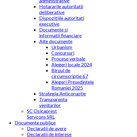
administrative
Hotararile autoritatii
deliberative
Dispozitiile autoritati
executive
Documente si
informatii financiare
Alte documente
Urbanism
Concursuri
Procese verbale
Alegeri locale 2024
Biroul de
circumscriptie 67
Alegeri Presedintele
Romaniei 2025
Strategia Anticoruptie
Transparenta
veniturilor
SC Osicaprest
Servcons SRL
Documente publice
Declaratii de avere
Declaratii de interese