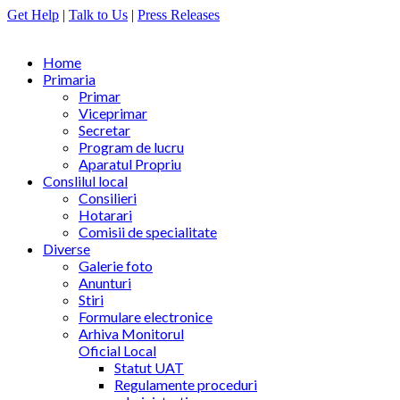
Get Help
|
Talk to Us
|
Press Releases
Home
Primaria
Primar
Viceprimar
Secretar
Program de lucru
Aparatul Propriu
Conslilul local
Consilieri
Hotarari
Comisii de specialitate
Diverse
Galerie foto
Anunturi
Stiri
Formulare electronice
Arhiva Monitorul
Oficial Local
Statut UAT
Regulamente proceduri