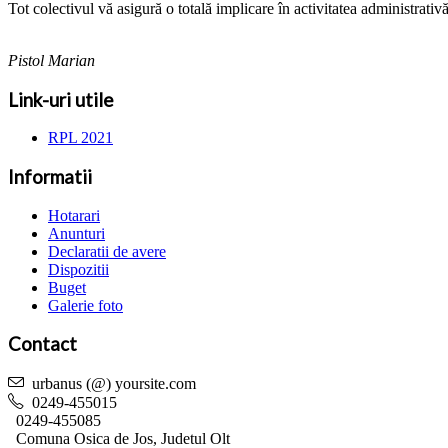
Tot colectivul vă asigură o totală implicare în activitatea administrativ
Pistol Marian
Link-uri utile
RPL 2021
Informatii
Hotarari
Anunturi
Declaratii de avere
Dispozitii
Buget
Galerie foto
Contact
urbanus (@) yoursite.com
0249-455015
0249-455085
Comuna Osica de Jos, Judetul Olt