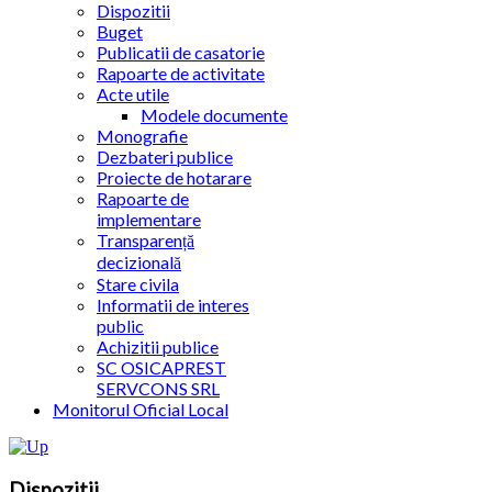
Dispozitii
Buget
Publicatii de casatorie
Rapoarte de activitate
Acte utile
Modele documente
Monografie
Dezbateri publice
Proiecte de hotarare
Rapoarte de
implementare
Transparență
decizională
Stare civila
Informatii de interes
public
Achizitii publice
SC OSICAPREST
SERVCONS SRL
Monitorul Oficial Local
Dispozitii