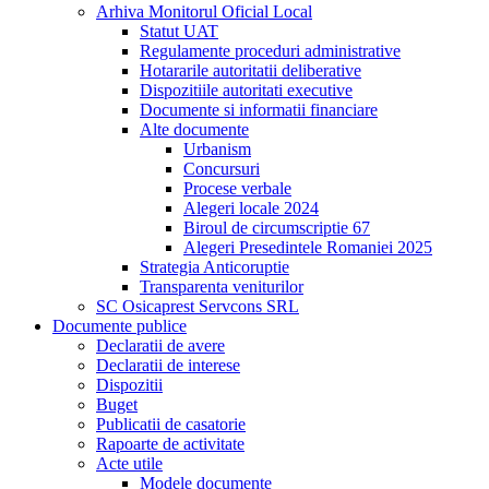
Arhiva Monitorul Oficial Local
Statut UAT
Regulamente proceduri administrative
Hotararile autoritatii deliberative
Dispozitiile autoritati executive
Documente si informatii financiare
Alte documente
Urbanism
Concursuri
Procese verbale
Alegeri locale 2024
Biroul de circumscriptie 67
Alegeri Presedintele Romaniei 2025
Strategia Anticoruptie
Transparenta veniturilor
SC Osicaprest Servcons SRL
Documente publice
Declaratii de avere
Declaratii de interese
Dispozitii
Buget
Publicatii de casatorie
Rapoarte de activitate
Acte utile
Modele documente