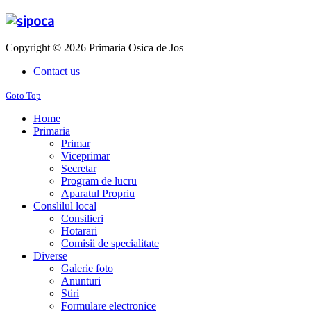
Copyright © 2026 Primaria Osica de Jos
Contact us
Goto Top
Home
Primaria
Primar
Viceprimar
Secretar
Program de lucru
Aparatul Propriu
Conslilul local
Consilieri
Hotarari
Comisii de specialitate
Diverse
Galerie foto
Anunturi
Stiri
Formulare electronice