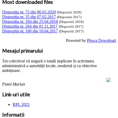
Most downloaded files
Dispozitia nr. 73 din 06.03.2020
(Dispozitii 2020)
Dispozitia nr. 35 din 07.02.2017
(Dispozitii 2017)
Dispozitia nr. 104 din 25.04.2018
(Dispozitii 2018)
Dispozitia nr. 264 din 01.11.2017
(Dispozitii 2017)
Dispozitia nr. 100 din 10.04.2017
(Dispozitii 2017)
Powered by
Phoca Download
Mesajul primarului
Tot colectivul vă asigură o totală implicare în activitatea
administrativă a autorității locale, modernă și cu obiective
ambițioase.
Pistol Marian
Link-uri utile
RPL 2021
Informatii