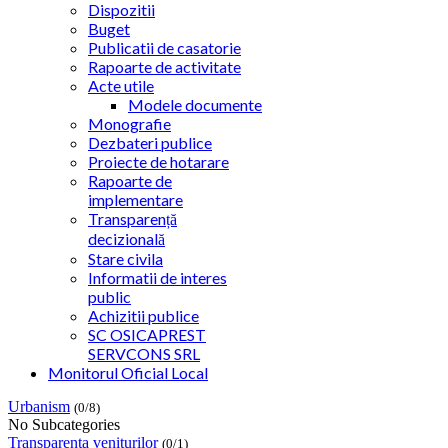
Dispozitii
Buget
Publicatii de casatorie
Rapoarte de activitate
Acte utile
Modele documente
Monografie
Dezbateri publice
Proiecte de hotarare
Rapoarte de
implementare
Transparență
decizională
Stare civila
Informatii de interes
public
Achizitii publice
SC OSICAPREST
SERVCONS SRL
Monitorul Oficial Local
Urbanism
(0/8)
No Subcategories
Transparenta veniturilor
(0/1)