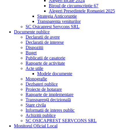
Alegeri locale 2024
Biroul de circumscriptie 67
Alegeri Presedintele Romaniei 2025
Strategia Anticoruptie
Transparenta veniturilor
SC Osicaprest Servcons SRL
Documente publice
Declaratii de avere
Declaratii de interese
Dispozitii
Buget
Publicatii de casatorie
Rapoarte de activitate
Acte utile
Modele documente
Monografie
Dezbateri publice
Proiecte de hotarare
Rapoarte de implementare
Transparență decizională
Stare civila
Informatii de interes public
Achizitii publice
SC OSICAPREST SERVCONS SRL
Monitorul Oficial Local