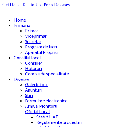
Get Help
|
Talk to Us
|
Press Releases
Home
Primaria
Primar
Viceprimar
Secretar
Program de lucru
Aparatul Propriu
Conslilul local
Consilieri
Hotarari
Comisii de specialitate
Diverse
Galerie foto
Anunturi
Stiri
Formulare electronice
Arhiva Monitorul
Oficial Local
Statut UAT
Regulamente proceduri