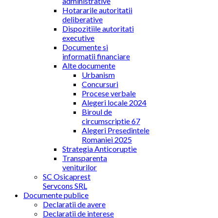
administrative
Hotararile autoritatii
deliberative
Dispozitiile autoritati
executive
Documente si
informatii financiare
Alte documente
Urbanism
Concursuri
Procese verbale
Alegeri locale 2024
Biroul de
circumscriptie 67
Alegeri Presedintele
Romaniei 2025
Strategia Anticoruptie
Transparenta
veniturilor
SC Osicaprest
Servcons SRL
Documente publice
Declaratii de avere
Declaratii de interese