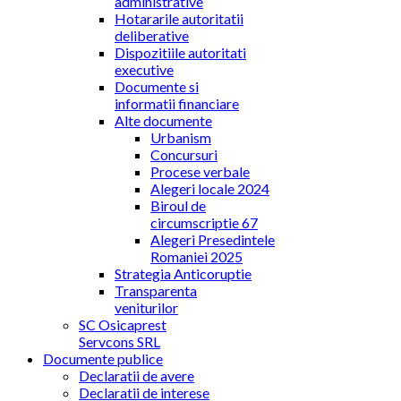
administrative
Hotararile autoritatii
deliberative
Dispozitiile autoritati
executive
Documente si
informatii financiare
Alte documente
Urbanism
Concursuri
Procese verbale
Alegeri locale 2024
Biroul de
circumscriptie 67
Alegeri Presedintele
Romaniei 2025
Strategia Anticoruptie
Transparenta
veniturilor
SC Osicaprest
Servcons SRL
Documente publice
Declaratii de avere
Declaratii de interese