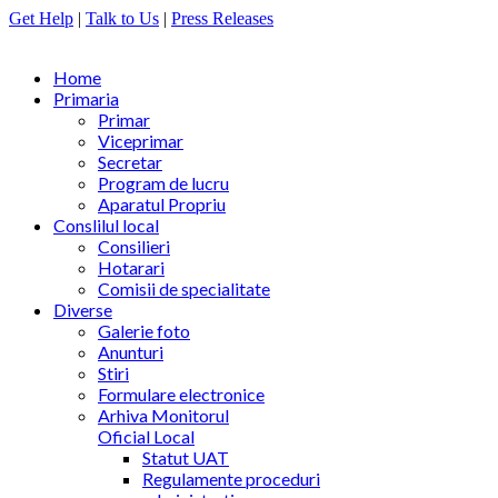
Get Help
|
Talk to Us
|
Press Releases
Home
Primaria
Primar
Viceprimar
Secretar
Program de lucru
Aparatul Propriu
Conslilul local
Consilieri
Hotarari
Comisii de specialitate
Diverse
Galerie foto
Anunturi
Stiri
Formulare electronice
Arhiva Monitorul
Oficial Local
Statut UAT
Regulamente proceduri