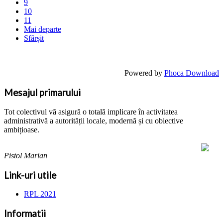
9
10
11
Mai departe
Sfârșit
Powered by
Phoca Download
Mesajul primarului
Tot colectivul vă asigură o totală implicare în activitatea
administrativă a autorității locale, modernă și cu obiective
ambițioase.
Pistol Marian
Link-uri utile
RPL 2021
Informatii