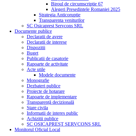
Biroul de circumscriptie 67
Alegeri Presedintele Romaniei 2025
Strategia Anticoruptie
Transparenta veniturilor
SC Osicaprest Servcons SRL
Documente publice
Declaratii de avere
Declaratii de interese
Dispozitii
Buget
Publicatii de casatorie
Rapoarte de activitate
Acte utile
Modele documente
Monografie
Dezbateri publice
Proiecte de hotarare
Rapoarte de implementare
Transparență decizională
Stare civila
Informatii de interes public
Achizitii publice
SC OSICAPREST SERVCONS SRL
Monitorul Oficial Local