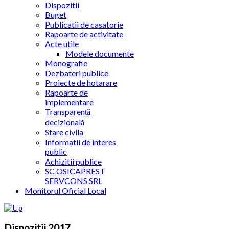
Dispozitii
Buget
Publicatii de casatorie
Rapoarte de activitate
Acte utile
Modele documente
Monografie
Dezbateri publice
Proiecte de hotarare
Rapoarte de
implementare
Transparență
decizională
Stare civila
Informatii de interes
public
Achizitii publice
SC OSICAPREST
SERVCONS SRL
Monitorul Oficial Local
Dispozitii 2017