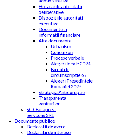
administrative
Hotararile autoritatii
deliberative
Dispozitiile autoritati
executive
Documente si
informatii financiare
Alte documente
Urbanism
Concursuri
Procese verbale
Alegeri locale 2024
Biroul de
circumscriptie 67
Alegeri Presedintele
Romaniei 2025
Strategia Anticoruptie
Transparenta
veniturilor
SC Osicaprest
Servcons SRL
Documente publice
Declaratii de avere
Declaratii de interese