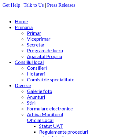
Get Help
|
Talk to Us
|
Press Releases
Home
Primaria
Primar
Viceprimar
Secretar
Program de lucru
Aparatul Propriu
Conslilul local
Consilieri
Hotarari
Comisii de specialitate
Diverse
Galerie foto
Anunturi
Stiri
Formulare electronice
Arhiva Monitorul
Oficial Local
Statut UAT
Regulamente proceduri