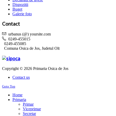
Dispozitii
Buget
Galerie foto
Contact
urbanus (@) yoursite.com
0249-455015
0249-455085
Comuna Osica de Jos, Judetul Olt
Copyright © 2026 Primaria Osica de Jos
Contact us
Goto Top
Home
Primaria
Primar
Viceprimar
Secretar