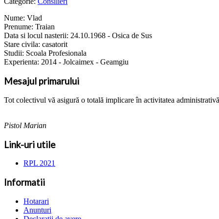
Categorie:
Consilieri
Nume: Vlad
Prenume: Traian
Data si locul nasterii: 24.10.1968 - Osica de Sus
Stare civila: casatorit
Studii: Scoala Profesionala
Experienta: 2014 - Jolcaimex - Geamgiu
Mesajul primarului
Tot colectivul vă asigură o totală implicare în activitatea administrativ
Pistol Marian
Link-uri utile
RPL 2021
Informatii
Hotarari
Anunturi
Declaratii de avere