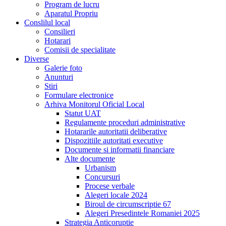
Program de lucru
Aparatul Propriu
Conslilul local
Consilieri
Hotarari
Comisii de specialitate
Diverse
Galerie foto
Anunturi
Stiri
Formulare electronice
Arhiva Monitorul Oficial Local
Statut UAT
Regulamente proceduri administrative
Hotararile autoritatii deliberative
Dispozitiile autoritati executive
Documente si informatii financiare
Alte documente
Urbanism
Concursuri
Procese verbale
Alegeri locale 2024
Biroul de circumscriptie 67
Alegeri Presedintele Romaniei 2025
Strategia Anticoruptie