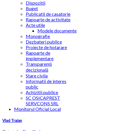
Dispozitii
Buget
Publicatii de casatorie
Rapoarte de activitate
Acte utile
Modele documente
Monografie
Dezbateri publice
Proiecte de hotarare
Rapoarte de
implementare
Transparență
decizională
Stare civila
Informatii de interes
public
Achizitii publice
SC OSICAPREST
SERVCONS SRL
Monitorul Oficial Local
Vlad Traian